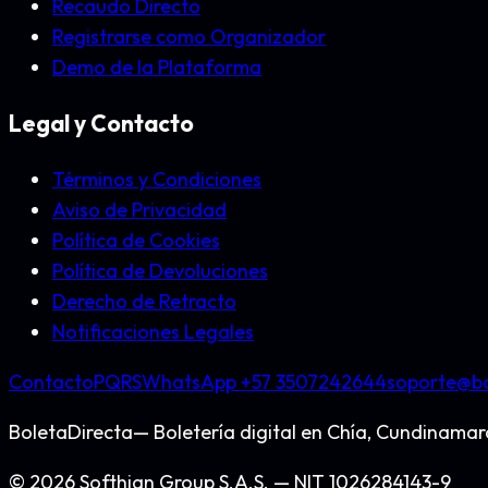
Recaudo Directo
Registrarse como Organizador
Demo de la Plataforma
Legal y Contacto
Términos y Condiciones
Aviso de Privacidad
Política de Cookies
Política de Devoluciones
Derecho de Retracto
Notificaciones Legales
Contacto
PQRS
WhatsApp +57
3507242644
soporte@bo
BoletaDirecta
— Boletería digital en
Chía, Cundinamar
©
2026
Softhian Group S.A.S.
— NIT
1026284143-9