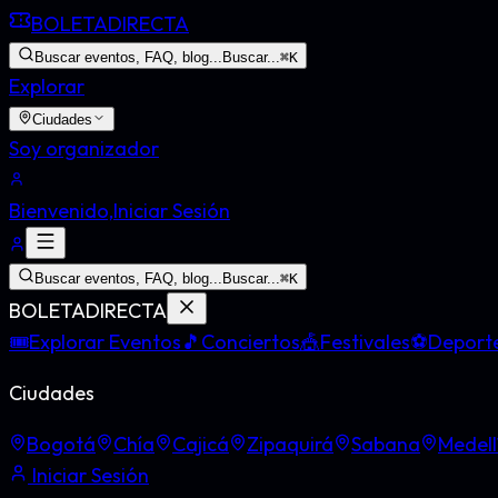
BOLETA
DIRECTA
Buscar eventos, FAQ, blog...
Buscar...
⌘
K
Explorar
Ciudades
Soy organizador
Bienvenido,
Iniciar Sesión
Buscar eventos, FAQ, blog...
Buscar...
⌘
K
BOLETA
DIRECTA
🎟️
Explorar Eventos
🎵
Conciertos
🎪
Festivales
⚽
Deport
Ciudades
Bogotá
Chía
Cajicá
Zipaquirá
Sabana
Medell
Iniciar Sesión