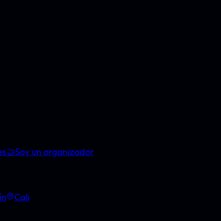
es
🤝
Soy un organizador
ín
Cali