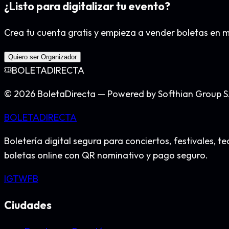
¿Listo para digitalizar tu evento?
Crea tu cuenta gratis y empieza a vender boletas en mi
Quiero ser Organizador
BOLETA
DIRECTA
©
2026
BoletaDirecta — Powered by Softhian Group S
BOLETA
DIRECTA
Boletería digital segura para conciertos, festivales
boletas online con QR nominativo y pago seguro.
IG
TW
FB
Ciudades