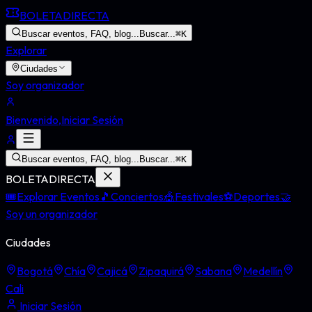
BOLETA
DIRECTA
Buscar eventos, FAQ, blog...
Buscar...
⌘
K
Explorar
Ciudades
Soy organizador
Bienvenido,
Iniciar Sesión
Buscar eventos, FAQ, blog...
Buscar...
⌘
K
BOLETA
DIRECTA
🎟️
Explorar Eventos
🎵
Conciertos
🎪
Festivales
⚽
Deportes
🤝
Soy un organizador
Ciudades
Bogotá
Chía
Cajicá
Zipaquirá
Sabana
Medellín
Cali
Iniciar Sesión