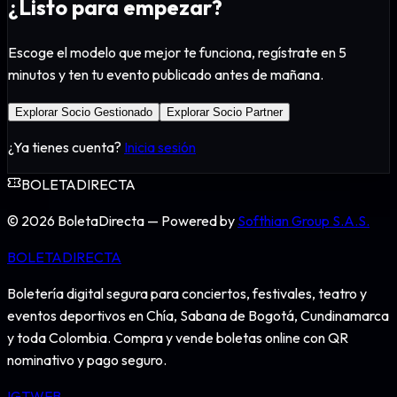
¿Listo para empezar?
Escoge el modelo que mejor te funciona, regístrate en 5
minutos y ten tu evento publicado antes de mañana.
Explorar Socio Gestionado
Explorar Socio Partner
¿Ya tienes cuenta?
Inicia sesión
BOLETA
DIRECTA
©
2026
BoletaDirecta — Powered by
Softhian Group S.A.S.
BOLETA
DIRECTA
Boletería digital segura para conciertos, festivales, teatro y
eventos deportivos en Chía, Sabana de Bogotá, Cundinamarca
y toda Colombia. Compra y vende boletas online con QR
nominativo y pago seguro.
IG
TW
FB