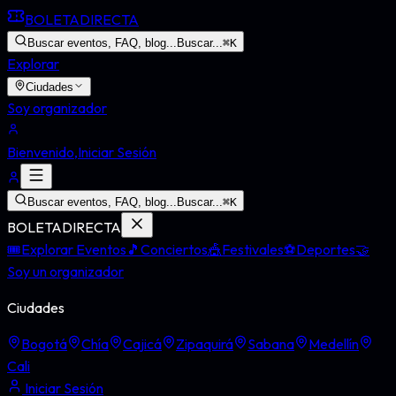
BOLETA
DIRECTA
Buscar eventos, FAQ, blog...
Buscar...
⌘
K
Explorar
Ciudades
Soy organizador
Bienvenido,
Iniciar Sesión
Buscar eventos, FAQ, blog...
Buscar...
⌘
K
BOLETA
DIRECTA
🎟️
Explorar Eventos
🎵
Conciertos
🎪
Festivales
⚽
Deportes
🤝
Soy un organizador
Ciudades
Bogotá
Chía
Cajicá
Zipaquirá
Sabana
Medellín
Cali
Iniciar Sesión