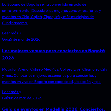
La Sabana de Bogotá se ha convertido en polo de
entretenimiento. Descubre los mejores conciertos, ferias y
eventos en Chía, Cajicá, Zipaquirá y más municipios de
Cundinamarca.
Leer más
Guía
5 de mar de 2026
Los mejores venues para conciertos en Bogotá
2026
Movistar Arena, Coliseo MedPlus, Coliseo Live, Chamorro City
y más. Conoce los mejores escenarios para conciertos y
eventos en vivo en Bogotá con capacidad, ubicación y tips.
Leer más
Guía
18 de mar de 2026
Guía de eventos en Medellín 2026: Conciertos,