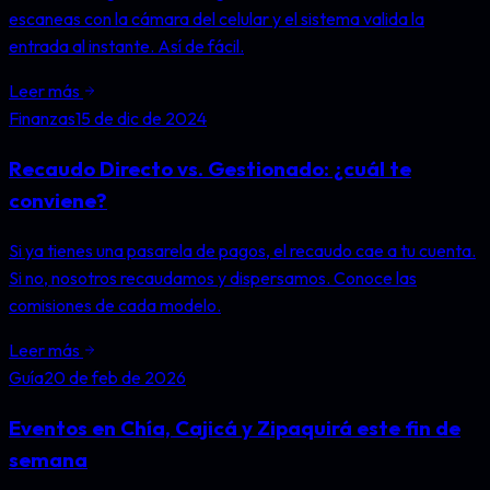
escaneas con la cámara del celular y el sistema valida la
entrada al instante. Así de fácil.
Leer más
Finanzas
15 de dic de 2024
Recaudo Directo vs. Gestionado: ¿cuál te
conviene?
Si ya tienes una pasarela de pagos, el recaudo cae a tu cuenta.
Si no, nosotros recaudamos y dispersamos. Conoce las
comisiones de cada modelo.
Leer más
Guía
20 de feb de 2026
Eventos en Chía, Cajicá y Zipaquirá este fin de
semana