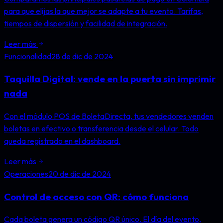
para que elijas la que mejor se adapte a tu evento. Tarifas,
tiempos de dispersión y facilidad de integración.
Leer más
Funcionalidad
28 de dic de 2024
Taquilla Digital: vende en la puerta sin imprimir
nada
Con el módulo POS de BoletaDirecta, tus vendedores venden
boletas en efectivo o transferencia desde el celular. Todo
queda registrado en el dashboard.
Leer más
Operaciones
20 de dic de 2024
Control de acceso con QR: cómo funciona
Cada boleta genera un código QR único. El día del evento,