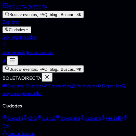
BOLETA
DIRECTA
Buscar eventos, FAQ, blog...
Buscar...
⌘
K
Explorar
Ciudades
Soy organizador
Bienvenido,
Iniciar Sesión
Buscar eventos, FAQ, blog...
Buscar...
⌘
K
BOLETA
DIRECTA
🎟️
Explorar Eventos
🎵
Conciertos
🎪
Festivales
⚽
Deportes
🤝
Soy un organizador
Ciudades
Bogotá
Chía
Cajicá
Zipaquirá
Sabana
Medellín
Cali
Iniciar Sesión