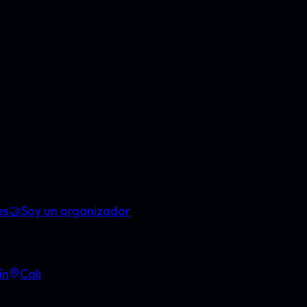
es
🤝
Soy un organizador
ín
Cali