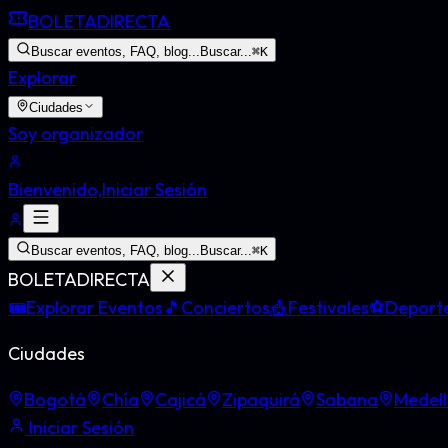
BOLETA
DIRECTA
Buscar eventos, FAQ, blog...
Buscar...
⌘
K
Explorar
Ciudades
Soy organizador
Bienvenido,
Iniciar Sesión
Buscar eventos, FAQ, blog...
Buscar...
⌘
K
BOLETA
DIRECTA
🎟️
Explorar Eventos
🎵
Conciertos
🎪
Festivales
⚽
Deport
Ciudades
Bogotá
Chía
Cajicá
Zipaquirá
Sabana
Medell
Iniciar Sesión