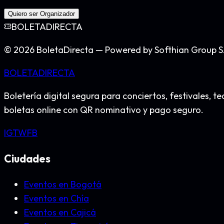
Quiero ser Organizador
BOLETA
DIRECTA
©
2026
BoletaDirecta — Powered by Softhian Group S
BOLETA
DIRECTA
Boletería digital segura para conciertos, festivales
boletas online con QR nominativo y pago seguro.
IG
TW
FB
Ciudades
Eventos en Bogotá
Eventos en Chía
Eventos en Cajicá