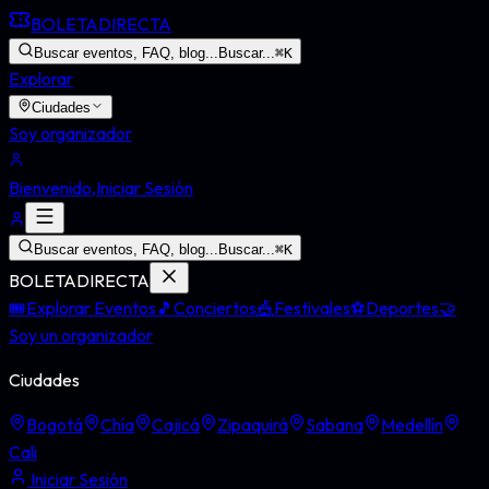
BOLETA
DIRECTA
Buscar eventos, FAQ, blog...
Buscar...
⌘
K
Explorar
Ciudades
Soy organizador
Bienvenido,
Iniciar Sesión
Buscar eventos, FAQ, blog...
Buscar...
⌘
K
BOLETA
DIRECTA
🎟️
Explorar Eventos
🎵
Conciertos
🎪
Festivales
⚽
Deportes
🤝
Soy un organizador
Ciudades
Bogotá
Chía
Cajicá
Zipaquirá
Sabana
Medellín
Cali
Iniciar Sesión