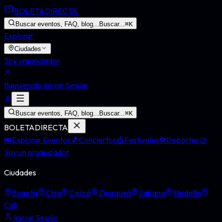
BOLETA
DIRECTA
Buscar eventos, FAQ, blog...
Buscar...
⌘
K
Explorar
Ciudades
Soy organizador
Bienvenido,
Iniciar Sesión
Buscar eventos, FAQ, blog...
Buscar...
⌘
K
BOLETA
DIRECTA
🎟️
Explorar Eventos
🎵
Conciertos
🎪
Festivales
⚽
Deportes
🤝
Soy un organizador
Ciudades
Bogotá
Chía
Cajicá
Zipaquirá
Sabana
Medellín
Cali
Iniciar Sesión