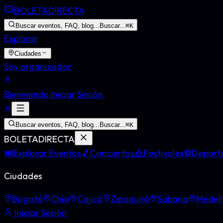
BOLETA
DIRECTA
Buscar eventos, FAQ, blog...
Buscar...
⌘
K
Explorar
Ciudades
Soy organizador
Bienvenido,
Iniciar Sesión
Buscar eventos, FAQ, blog...
Buscar...
⌘
K
BOLETA
DIRECTA
🎟️
Explorar Eventos
🎵
Conciertos
🎪
Festivales
⚽
Deport
Ciudades
Bogotá
Chía
Cajicá
Zipaquirá
Sabana
Medell
Iniciar Sesión