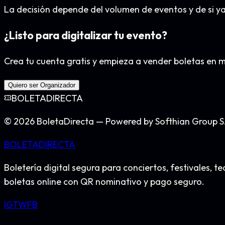
La decisión depende del volumen de eventos y de si ya
¿Listo para digitalizar tu evento?
Crea tu cuenta gratis y empieza a vender boletas en mi
Quiero ser Organizador
BOLETA
DIRECTA
©
2026
BoletaDirecta — Powered by Softhian Group S
BOLETA
DIRECTA
Boletería digital segura para conciertos, festivales
boletas online con QR nominativo y pago seguro.
IG
TW
FB