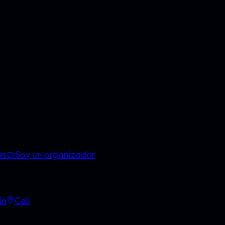
es
🤝
Soy un organizador
ín
Cali