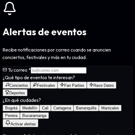
Alertas de eventos
Recibe notificaciones por correo cuando se anuncien
conciertos, festivales y más en tu ciudad.
Tu correo *
¿Qué tipo de eventos te interesan?
Conciertos
Festivales
Fan Parties
Rave Dates
Deportes
¿En qué ciudades?
Bogotá
Medellín
Cali
Cartagena
Barranquilla
Manizales
Pereira
Bucaramanga
Activar alertas