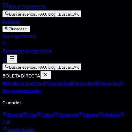
BOLETA
DIRECTA
Buscar eventos, FAQ, blog...
Buscar...
⌘
K
Explorar
Ciudades
Soy organizador
Bienvenido,
Iniciar Sesión
Buscar eventos, FAQ, blog...
Buscar...
⌘
K
BOLETA
DIRECTA
🎟️
Explorar Eventos
🎵
Conciertos
🎪
Festivales
⚽
Deportes
🤝
Soy un organizador
Ciudades
Bogotá
Chía
Cajicá
Zipaquirá
Sabana
Medellín
Cali
Iniciar Sesión